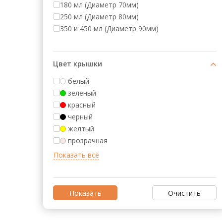
Аксессуары для барменов и бариста
180 мл (Диаметр 70мм)
250 мл (Диаметр 80мм)
Кофейное оборудование
350 и 450 мл (Диаметр 90мм)
Весовое и упаковочное оборудование
Кондитерское и хлебопекарное
Цвет крышки
оборудование
белый
зеленый
Кулеры и помпы для воды
красный
Мясопереработка
черный
желтый
Нейтральное оборудование
прозрачная
Оборудование для Fast и Street food
Посудомоечное оборудование
Очистить
Санитарно-гигиеническое
оборудование