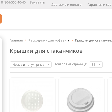
8 (804) 555-10-40
Заказать
Доставка и оплата
Гарантия и сер
Популярное
Главная
Расходники для кофеен
Крышки для стаканчи


▼
Кофе в зернах
Крышки для стаканчиков
Кофе в зернах свежей обжарки
Кофе для вендинга
Товаров на странице:
Новые и популярные
36
А
Ароматизированный кофе
К
Кофе в зернах
хит
Кофе в зернах свежей обжарки