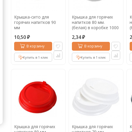
Кофе в капсулах
Акция
Новинки
Крышка-сито для
Крышка для горячих
К
Кофе в дрип пакетах
горячих напитков 90
напитков 80 мм.
н
мм
(белая) в коробке 1000
(
Кофе без кофеина
шт.
ш
10,50
2,34
₽
₽
Кофе для вендинга
В корзину
В корзину
Кофе сублимированный
Купить в 1 клик
Купить в 1 клик
Т
Таблетки кофе (кофе в чалдах)
Акция2
Крышка для горячих
Крышка для горячих
К
напитков 80 мм.
напитков 70 мм.
н