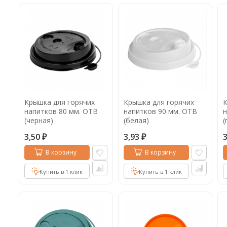
Крышка для горячих
Крышка для горячих
К
напитков 80 мм. ОТВ
напитков 90 мм. ОТВ
н
(черная)
(белая)
(
3,50
3,93
₽
₽
В корзину
В корзину
Купить в 1 клик
Купить в 1 клик