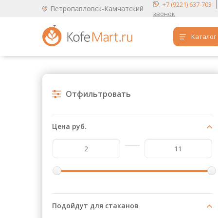
+7 (9221) 637-703
Петропавловск-Камчатский
звонок
Каталог
Аренда кофемашин
Обучение бариста
Отфильтровать
Кофе
Чай
Цена руб.
Продукты для HoReCa
Расходники для кофеен
Упаковка для готовых блюд
Продукция с логотипом
Подойдут для стаканов