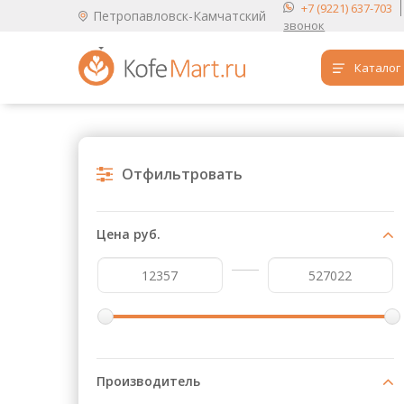
+7 (9221) 637-703
Петропавловск-Камчатский
звонок
Каталог
Аренда кофемашин
Обучение бариста
Отфильтровать
Кофе
Чай
Цена руб.
Продукты для HoReCa
Расходники для кофеен
Упаковка для готовых блюд
Продукция с логотипом
Производитель