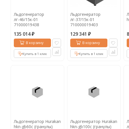
Льдогенератор
Льдогенератор
Л
лг-46/15к-01
лг-37/15к-01
h
71000019438
710000019403
135 014
129 341
₽
₽
В корзину
В корзину
Купить в 1 клик
Купить в 1 клик
Льдогенератор Hurakan
Льдогенератор Hurakan
hkn-gb60c (гранулы)
hkn-gb100c (гранулы)
л