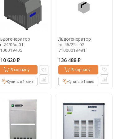
Льдогенератор
Льдогенератор
г-24/06к-01
лг-46/25к-02
100019405
71000019491
110 620
136 488
₽
₽
В корзину
В корзину
Купить в 1 клик
Купить в 1 клик