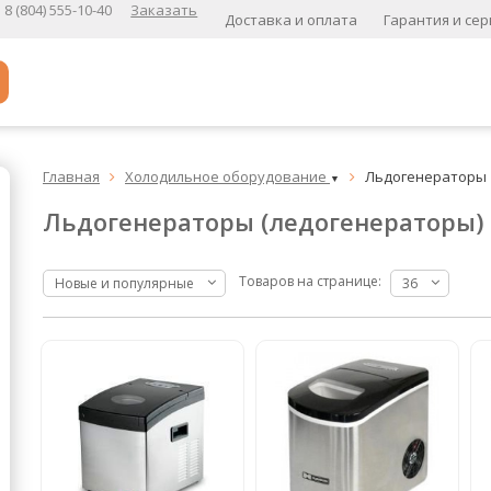
8 (804) 555-10-40
Заказать
Доставка и оплата
Гарантия и сер
Популярное
Главная
Холодильное оборудование
Льдогенераторы


▼
Кофе в зернах
Льдогенераторы (ледогенераторы)
Кофе в зернах свежей обжарки
Кофе для вендинга
Товаров на странице:
Новые и популярные
36
А
Ароматизированный кофе
К
Кофе в зернах
хит
Кофе в зернах свежей обжарки