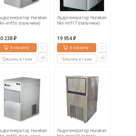
ьдогенератор Hurakan
Льдогенератор Hurakan
kn-imf50 (пальчики)
hkn-imf17 (пальчики)
60 238
19 954
₽
₽
В корзину
В корзину
Купить в 1 клик
Купить в 1 клик
ьдогенератор Hurakan
Льдогенератор Hurakan
kn-imf30 (пальчики)
hkn-img100 (гурме)