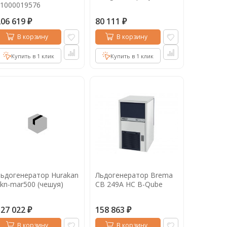
1000019576
206 619
80 111
₽
₽
В корзину
В корзину
Купить в 1 клик
Купить в 1 клик
ьдогенератор Hurakan
Льдогенератор Brema
kn-mar500 (чешуя)
CB 249A HC B-Qube
527 022
158 863
₽
₽
В корзину
В корзину