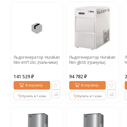
Льдогенератор Hurakan
Льдогенератор Hurakan
Л
hkn-imf120c (пальчики)
hkn-gb50 (гранулы)
h
141 529
94 782
₽
₽
В корзину
В корзину
Купить в 1 клик
Купить в 1 клик