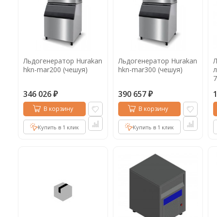
Льдогенератор Hurakan
Льдогенератор Hurakan
hkn-mar200 (чешуя)
hkn-mar300 (чешуя)
л
7
346 026
390 657
₽
₽
В корзину
В корзину
Купить в 1 клик
Купить в 1 клик