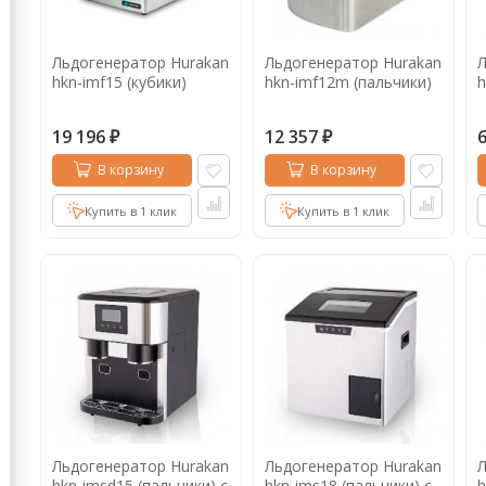
Кофе в капсулах
Акция
Новинки
Льдогенератор Hurakan
Льдогенератор Hurakan
Л
Кофе в дрип пакетах
hkn-imf15 (кубики)
hkn-imf12m (пальчики)
h
Кофе без кофеина
19 196
12 357
₽
₽
Кофе для вендинга
В корзину
В корзину
Кофе сублимированный
Купить в 1 клик
Купить в 1 клик
Т
Таблетки кофе (кофе в чалдах)
Акция2
Льдогенератор Hurakan
Льдогенератор Hurakan
Л
hkn-imsd15 (пальчики) с
hkn-ims18 (пальчики) с
h