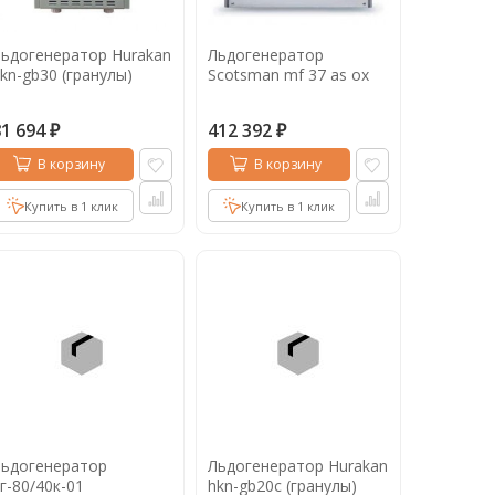
ьдогенератор Hurakan
Льдогенератор
kn-gb30 (гранулы)
Scotsman mf 37 as ox
81 694
412 392
₽
₽
В корзину
В корзину
Купить в 1 клик
Купить в 1 клик
Льдогенератор
Льдогенератор Hurakan
г-80/40к-01
hkn-gb20c (гранулы)