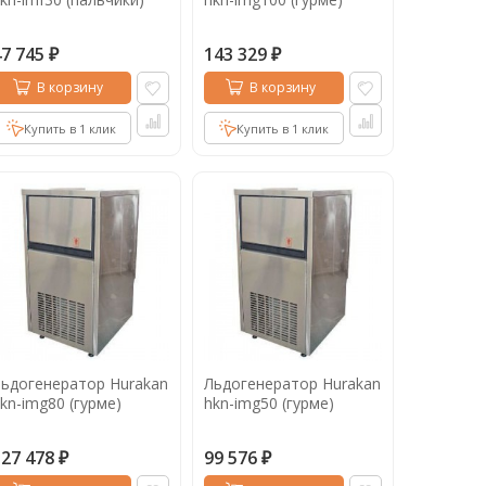
47 745
143 329
₽
₽
В корзину
В корзину
Купить в 1 клик
Купить в 1 клик
ьдогенератор Hurakan
Льдогенератор Hurakan
kn-img80 (гурме)
hkn-img50 (гурме)
127 478
99 576
₽
₽