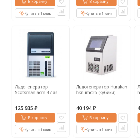
В корзину
В корзину
Купить в 1 клик
Купить в 1 клик
Льдогенератор
Льдогенератор Hurakan
Л
Scotsman acm 47 as
hkn-imc25 (кубики)
h
125 935
40 194
₽
₽
В корзину
В корзину
Купить в 1 клик
Купить в 1 клик