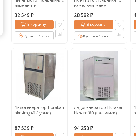
измельч. и
измельчителем
диспенсером льда
32 549
28 582
₽
₽
В корзину
В корзину
Купить в 1 клик
Купить в 1 клик
Льдогенератор Hurakan
Льдогенератор Hurakan
Л
hkn-img40 (гурме)
hkn-imf80 (пальчики)
h
87 539
94 250
₽
₽