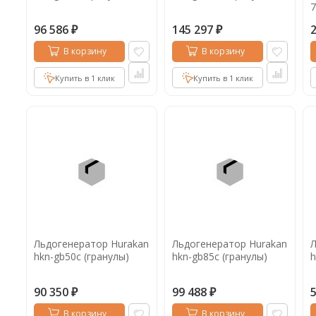
7
96 586
145 297
₽
₽
В корзину
В корзину
Купить в 1 клик
Купить в 1 клик
Льдогенератор Hurakan
Льдогенератор Hurakan
Л
hkn-gb50c (гранулы)
hkn-gb85c (гранулы)
h
90 350
99 488
₽
₽
В корзину
В корзину