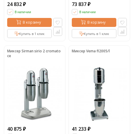
24 832
73 837
₽
₽
В наличии
В наличии
В корзину
В корзину
Купить в 1 клик
Купить в 1 клик
Миксер Sirman sirio 2 cromato
Миксер Vema fl2005/l
ce
40 875
41 233
₽
₽