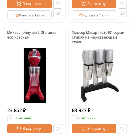
В корзину
В корзину
Купить в 1 клик
Купить в 1 клик
Миксер Johny ak/2-2ta timer
Миксер Macap f4t (c10) серый
eco красный
стакан из нержавеющей
стали
23 852
83 927
₽
₽
В наличии
В наличии
В корзину
В корзину