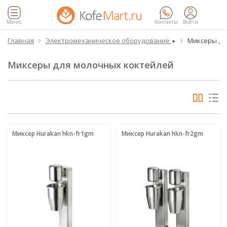
Меню
Контакты
Войти
Главная
Электромеханическое оборудование
Миксеры дл


▼
Миксеры для молочных коктейлей
Миксер Hurakan hkn-fr1gm
Миксер Hurakan hkn-fr2gm