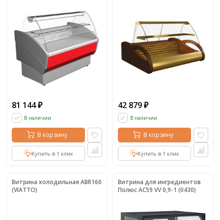
ЭКО)
(ВХС-1,0 Арго Люкс 0012-1036
(бок кори
81 144
42 879
₽
₽
В наличии
В наличии
В корзину
В корзину
Купить в 1 клик
Купить в 1 клик
Витрина холодильная ABR160
Витрина для ингредиентов
(VIATTO)
Полюс AC59 VV 0,9-1 (0430)