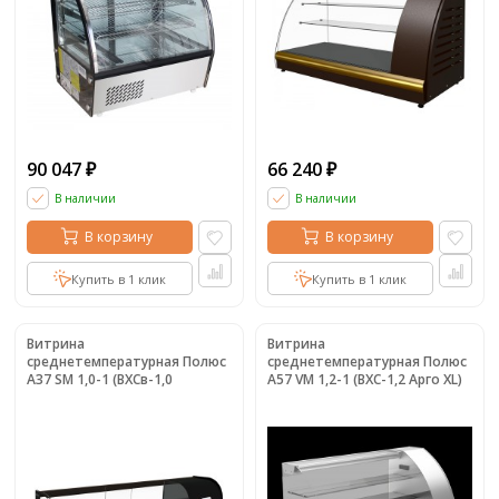
90 047
66 240
₽
₽
В наличии
В наличии
В корзину
В корзину
Купить в 1 клик
Купить в 1 клик
Витрина
Витрина
среднетемпературная Полюс
среднетемпературная Полюс
A37 SM 1,0-1 (ВХСв-1,0
А57 VM 1,2-1 (ВХС-1,2 Арго XL)
Carboma)
(ВХС-1,2 Арго XL 0011-9006
(серый))