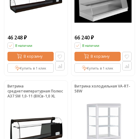
46 248
66 240
₽
₽
В наличии
В наличии
В корзину
В корзину
Купить в 1 клик
Купить в 1 клик
Витрина
Витрина холодильная VA-RT-
среднетемпературная Полюс
58W
A37 SM 1,0-11 (ВХСв-1,0 XL
Carboma)