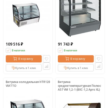
109 516
91 743
₽
₽
В наличии
В наличии
В корзину
В корзину
Купить в 1 клик
Купить в 1 клик
Витрина холодильная HTR120
Витрина
VIATTO
среднетемпературная Полюс
А57 VM 1,2-1 (ВХС-1,2 Арго XL)
(ВХС-1,2 АргоXL Люкс 0012-
1036 (кор