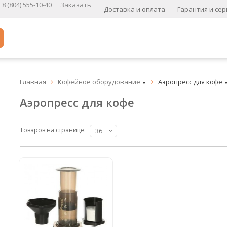
8 (804) 555-10-40
Заказать
Доставка и оплата
Гарантия и сер
Популярное
Главная
Кофейное оборудование
Аэропресс для кофе


▼
Кофе в зернах
Аэропресс для кофе
Кофе в зернах свежей обжарки
Кофе для вендинга
Товаров на странице:
36
А
Ароматизированный кофе
К
Кофе в зернах
хит
Кофе в зернах свежей обжарки