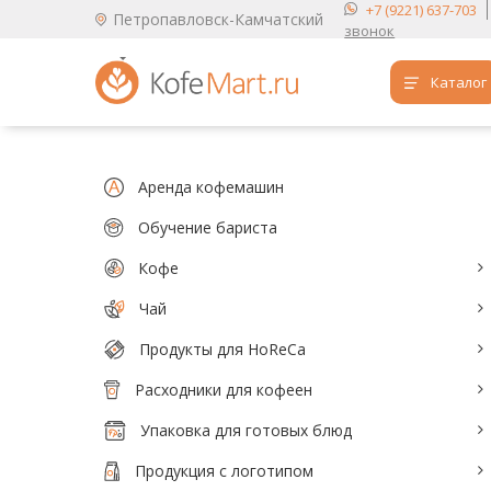
+7 (9221) 637-703
Петропавловск-Камчатский
звонок
Каталог
Аренда кофемашин
Обучение бариста
Аренда кофемашин
Кофе
Обучение бариста
Кофе
Чай
Чай
Продукты для HoReCa
Продукты для HoReCa
Расходники для кофеен
Расходники для кофеен
Упаковка для готовых блюд
Упаковка для готовых блюд
Продукция с логотипом
Продукция с логотипом