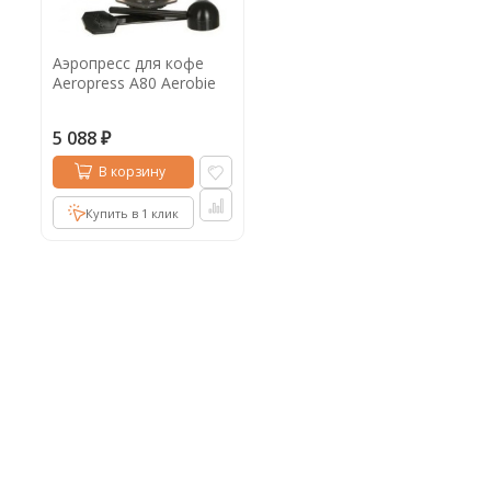
Кофе в капсулах
Акция
Новинки
Аэропресс для кофе
Кофе в дрип пакетах
Aeropress А80 Aerobie
Кофе без кофеина
5 088
₽
Кофе для вендинга
В корзину
Кофе сублимированный
Купить в 1 клик
Т
Таблетки кофе (кофе в чалдах)
Акция2