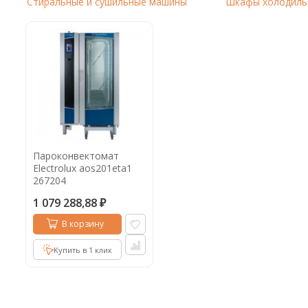
Стиральные и сушильные машины
Шкафы холодиль
Кофе в капсулах
Акция
Новинки
Кофе в дрип пакетах
Кофе без кофеина
Кофе для вендинга
Кофе сублимированный
Т
Пароконвектомат
Electrolux aos201eta1
Таблетки кофе (кофе в чалдах)
Акция2
267204
1 079 288,88
₽
В корзину
Купить в 1 клик