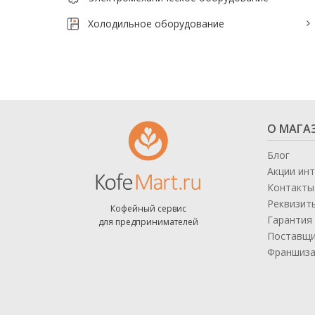
Тепловое оборудование для кафе
Холодильное оборудование
Электромеханическое оборудование
Холодильное оборудование
Производители / Бренды
О МАГА
Прайс-листы
Блог
Акции ин
Контакты
Реквизит
Кофейный сервис
Гарантия 
для предпринимателей
Поставщ
Франшиз