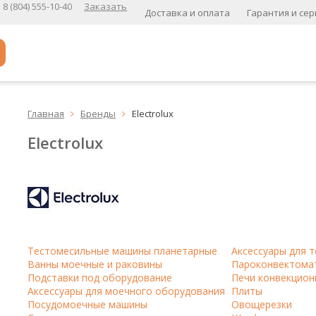
8 (804) 555-10-40
Заказать
Доставка и оплата
Гарантия и сер
Популярное
Главная
Бренды
Electrolux


Кофе в зернах
Electrolux
Кофе в зернах свежей обжарки
Кофе для вендинга
А
Ароматизированный кофе
К
Тестомесильные машины планетарные
Аксессуары для 
Ванны моечные и раковины
Пароконвектома
Кофе в зернах
хит
Подставки под оборудование
Печи конвекцион
Аксессуары для моечного оборудования
Плиты
Кофе в зернах свежей обжарки
Посудомоечные машины
Овощерезки