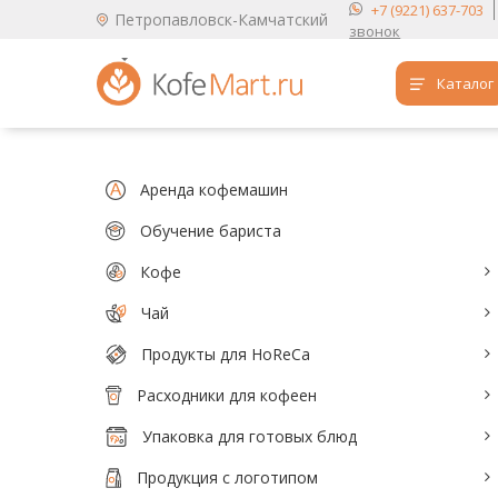
+7 (9221) 637-703
Петропавловск-Камчатский
звонок
Каталог
Аренда кофемашин
Обучение бариста
Аренда кофемашин
Кофе
Обучение бариста
Кофе
Чай
Чай
Продукты для HoReCa
Продукты для HoReCa
Расходники для кофеен
Расходники для кофеен
Упаковка для готовых блюд
Упаковка для готовых блюд
Продукция с логотипом
Продукция с логотипом