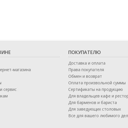
Кофе в капсулах
Акция
Новинки
Кофе в дрип пакетах
Кофе без кофеина
Кофе для вендинга
Кофе сублимированный
ЗИНЕ
ПОКУПАТЕЛЮ
Т
Доставка и оплата
тернет-магазина
Права покупателя
Таблетки кофе (кофе в чалдах)
Акция2
Обмен и возврат
ы
Оплата произвольной суммы
и сервис
Сертификаты на продукцию
икам
Для владельцев кафе и ресто
а
Для барменов и бариста
Для заведующих столовых
Все для вашего любимого де