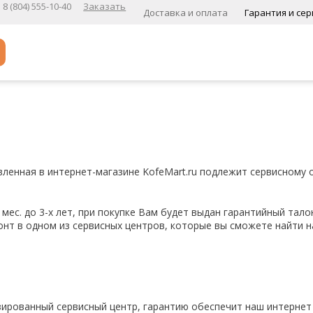
8 (804) 555-10-40
Заказать
Доставка и оплата
Гарантия и сер
Популярное
Кофе в зернах
Кофе в зернах свежей обжарки
Кофе для вендинга
вленная в интернет-магазине KofeMart.ru подлежит сервисному
А
мес. до 3-х лет, при покупке Вам будет выдан гарантийный тало
Ароматизированный кофе
нт в одном из сервисных центров, которые вы сможете найти 
К
Кофе в зернах
хит
Кофе в зернах свежей обжарки
зированный сервисный центр, гарантию обеспечит наш интернет