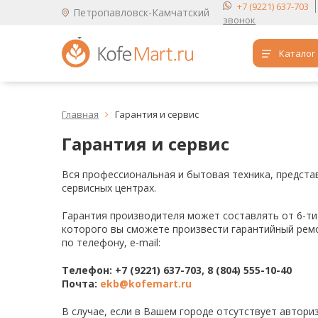
+7 (9221) 637-703
Петропавловск-Камчатский
звонок
Каталог
Аренда кофемашин
Главная
Гарантия и сервис

Обучение бариста
Гарантия и сервис
Кофе
Вся профессиональная и бытовая техника, предста
Чай
сервисных центрах.
Продукты для HoReCa
Гарантия производителя может составлять от 6-ти 
которого вы сможете произвести гарантийный ремо
Расходники для кофеен
по телефону, e-mail:
Упаковка для готовых блюд
Телефон:
+7 (9221) 637-703, 8 (804) 555-10-40
Почта:
ekb@kofemart.ru
Продукция с логотипом
В случае, если в Вашем городе отсутствует автори