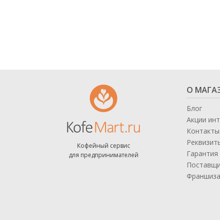
Аксессуары для барменов и бариста
Кофейное оборудование
Весовое и упаковочное оборудование
Кондитерское и хлебопекарное
оборудование
О МАГА
Кулеры и помпы для воды
Блог
Мясопереработка
Акции ин
Контакты
Нейтральное оборудование
Реквизит
Кофейный сервис
Оборудование для Fast и Street food
Гарантия 
для предпринимателей
Поставщ
Посудомоечное оборудование
Франшиз
Санитарно-гигиеническое
оборудование