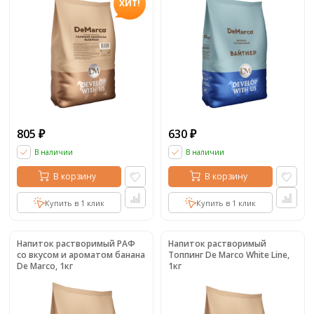
ХИТ!
805
630
₽
₽
В наличии
В наличии
В корзину
В корзину
Купить в 1 клик
Купить в 1 клик
Напиток растворимый РАФ
Напиток растворимый
со вкусом и ароматом банана
Топпинг De Marco White Line,
De Marco, 1кг
1кг