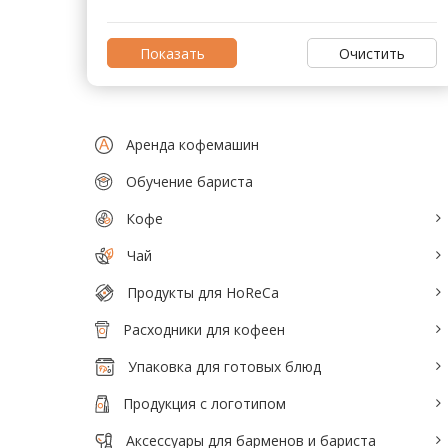
Аксессуары для барменов и бариста
Кофейное оборудование
Очистить
Весовое и упаковочное оборудование
Кондитерское и хлебопекарное
Аренда кофемашин
оборудование
Обучение бариста
Кулеры и помпы для воды
Кофе
Мясопереработка
Чай
Нейтральное оборудование
Продукты для HoReCa
Оборудование для Fast и Street food
Расходники для кофеен
Посудомоечное оборудование
Упаковка для готовых блюд
Санитарно-гигиеническое
Продукция с логотипом
оборудование
Аксессуары для барменов и бариста