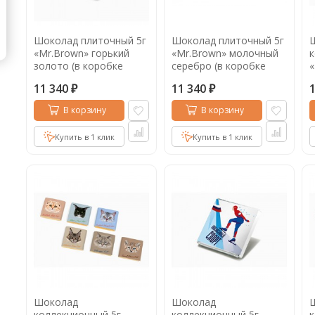
Кофе в капсулах
Акция
Новинки
Шоколад плиточный 5г
Шоколад плиточный 5г
Кофе в дрип пакетах
«Mr.Brown» горький
«Mr.Brown» молочный
к
золото (в коробке
серебро (в коробке
«
Кофе без кофеина
1000шт)
1000шт)
(
11 340
11 340
₽
₽
Кофе для вендинга
В корзину
В корзину
Кофе сублимированный
Купить в 1 клик
Купить в 1 клик
Т
Таблетки кофе (кофе в чалдах)
Акция2
Шоколад
Шоколад
коллекционный 5г
коллекционный 5г
к