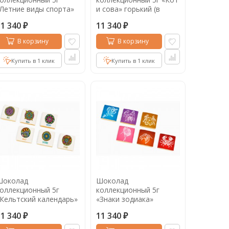
Летние виды спорта»
и сова» горький (в
орький (в коробке
коробке 1000шт)
11 340
11 340
000шт)
₽
₽
В корзину
В корзину
Купить в 1 клик
Купить в 1 клик
Шоколад
Шоколад
оллекционный 5г
коллекционный 5г
Кельтский календарь»
«Знаки зодиака»
олочный (в коробке
горький (в коробке
11 340
11 340
000шт)
1000шт)
₽
₽