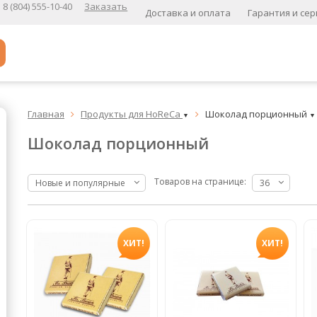
8 (804) 555-10-40
Заказать
Доставка и оплата
Гарантия и сер
Популярное
Главная
Продукты для HoReCa
Шоколад порционный


▼
▼
Кофе в зернах
Шоколад порционный
Кофе в зернах свежей обжарки
Кофе для вендинга
Товаров на странице:
Новые и популярные
36
А
Ароматизированный кофе
ХИТ!
ХИТ!
К
Кофе в зернах
хит
Кофе в зернах свежей обжарки