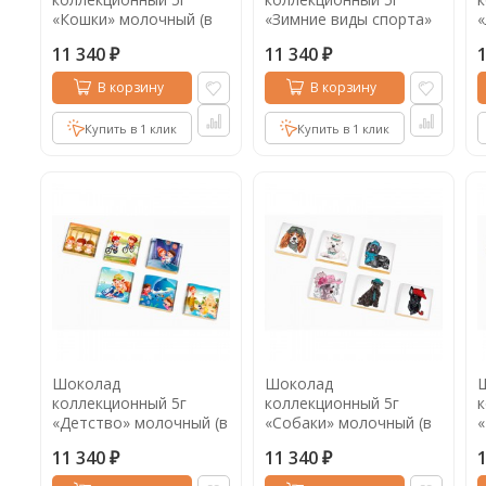
«Кошки» молочный (в
«Зимние виды спорта»
«
коробке 1000шт)
горький (в коробке
г
11 340
11 340
1000шт)
1
₽
₽
В корзину
В корзину
Купить в 1 клик
Купить в 1 клик
Шоколад
Шоколад
коллекционный 5г
коллекционный 5г
к
«Детство» молочный (в
«Собаки» молочный (в
«
коробке 1000шт)
коробке 1000шт)
м
11 340
11 340
1
₽
₽