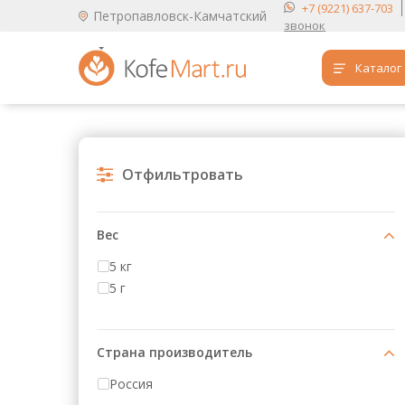
+7 (9221) 637-703
Петропавловск-Камчатский
звонок
Каталог
Аренда кофемашин
Обучение бариста
Отфильтровать
Кофе
Чай
Вес
Продукты для HoReCa
5 кг
5 г
Расходники для кофеен
Упаковка для готовых блюд
Страна производитель
Продукция с логотипом
Россия