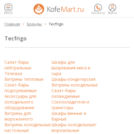
Меню
Контакты
Войти
Главная
Бренды
Tecfrigo


Tecfrigo
Салат-бары
Шкафы для
нейтральные
вызревания мяса и
Тележки
сыра
Витрины тепловые
Шкафы кондитерские
Салат-бары
Витрины холодильные
подогреваемые
Салат-бары
Аксессуары для
охлаждаемые
холодильного
Сокоохладители и
оборудования
граниторы
Витрины для
Шкафы винные и
мороженного
барные
Витрины холодильные
Шкафы холодильные/
настольные
морозильные